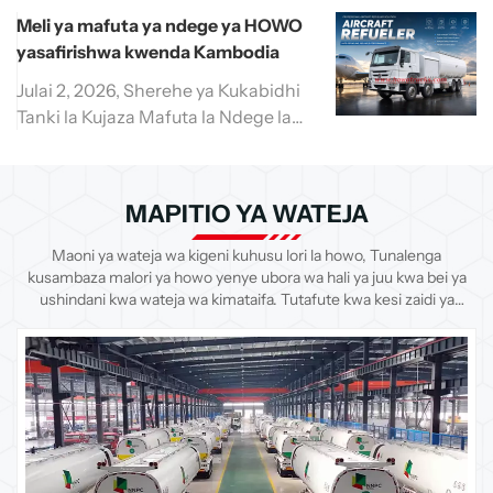
mchakato wake mzuri wa
bei pekee, lakini mara nyingi hupuuza
Meli ya mafuta ya ndege ya HOWO
utengenezaji, teknolojia ya ha...
jambo muhimu. Kreni hupandisha
yasafirishwa kwenda Kambodia
mizigo mizito kwa maelfu ya pauni;
kila operesheni ya kuinua, kupiga
Julai 2, 2026, Sherehe ya Kukabidhi
darubini na kushona hujaribu usahihi
Tanki la Kujaza Mafuta la Ndege la
wa jumla na ufundi wa
HOWO la Lita 35,000 Lililosafirishwa
utengenezaji.Ikiwa vipengele vya...
kwenda Kambodia.Ikiendeshwa na
Mpango wa Belt and Road, kwa
MAPITIO YA WATEJA
usaidizi mkubwa kutoka kwa Kundi la
Mafuta la Usafiri wa Anga la China na
Maoni ya wateja wa kigeni kuhusu lori la howo, Tunalenga
watoa huduma za usafirishaji, HOWO
kusambaza malori ya howo yenye ubora wa hali ya juu kwa bei ya
ushindani kwa wateja wa kimataifa. Tutafute kwa kesi zaidi ya
TRUCKS imeendelea kuima...
wateja kadri unavyohitaji.