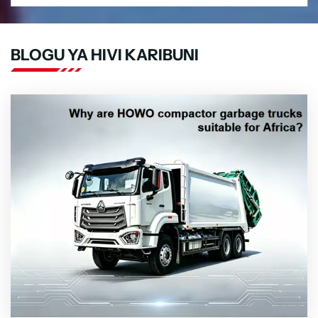
mzima, malori yote ya tanki za zimamoto yamepita majaribio
mak...
BLOGU YA HIVI KARIBUNI