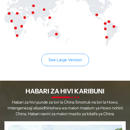
See Large Version
HABARI ZA HIVI KARIBUNI
Habari za hivi punde za lori la China Sinotruk na lori la Howo,
mtengenezaji aliyeidhinishwa wa malori maalum ya Howo nchini
China. Habari rasmi za malori mazito ya kitaifa ya China.