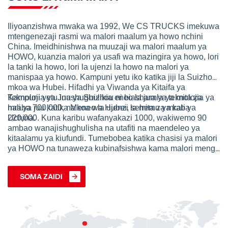
Afrika. Inapunguza
shinikizo la "kuzingirwa
Iliyoanzishwa mwaka wa 1992, We CS TRUCKS imekuwa
kwa takataka" huku
mtengenezaji rasmi wa malori maalum ya howo nchini
ikizoea hali ngumu za
China. Imeidhinishwa na muuzaji wa malori maalum ya
barabara na hali ya hewa
HOWO, kuanzia malori ya usafi wa mazingira ya howo, lori
ya ndani, wakati huo huo
la tanki la howo, lori la ujenzi la howo na malori ya
ikipunguza gharama za
manispaa ya howo. Kampuni yetu iko katika jiji la Suizhou,
mkoa wa Hubei. Hifadhi ya Viwanda ya Kitaifa ya
kazi na matengenezo.
Teknolojia ya Juu ya Suizhou ni biashara ya teknolojia ya
Kampuni yetu inashughulikia eneo la jumla ya mita za
hali ya juu katika Mkoa wa Hubei, sehemu ya kati ya
mraba 700,000, na eneo la ujenzi la mita za mraba
Uchina.
220,000. Kuna karibu wafanyakazi 1000, wakiwemo 90
ambao wanajishughulisha na utafiti na maendeleo ya
kitaalamu ya kiufundi. Tumebobea katika chasisi ya malori
ya HOWO na tunaweza kubinafsishwa kama malori mengi
maalum, ikiwa ni pamoja na lori la kukokotoa taka, lori la
kusafisha barabara, malori ya matanki ya maji taka, lori la
SOMA ZAIDI
matanki ya maji, malori ya mafuta, lori la zimamoto, kreni
ya lori, lori la kubebea ndoano, lori la kubebea taka
linalozunguka, malori ya kutupa taka na magari mengine
ya matumizi maalum ya HOWO.