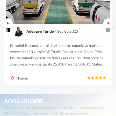
Adebayo Tunde
/ Sep 05,2025
Nimeridhika sana na trela hizi nzito za matanki ya mafuta
zenye ekseli 3 kutoka CS Trucks Group nchini China. Trela ​​
hizi za matanki ya mafuta zina ekseli za BPW zinazopita na
zina uwezo wa kuanzia lita 25,000 hadi lita 50,000. Matangi
hayo yamejengwa kwa chuma cha kaboni cha ubora wa juu
na yamebo...
Nigeria
ACHA UJUMBE
Ikiwa una nia ya malori ya howo na unataka kujua maelezo zaidi,
tafadhali acha ujumbe hapa, tutakujibu ndani ya saa 8.