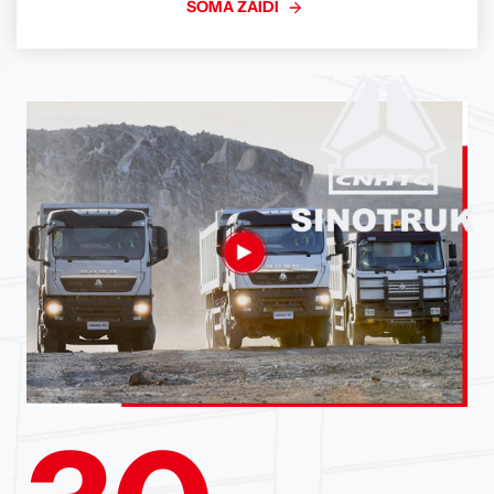
chini: Chaguo mfumo wa pampu ya utupu: Pampu
SOMA ZAIDI
ya utupu ya MORO ya Italia PM60A, PM70A,
PM80A, PM110W, nk.Pampu ya utupu ya JUROP
ya Italia PN45D, PN84D, PN106D, PN155D,
nk.Pampu ya utupu ya Italia BP (Battioni Pagani)
MEC6500, MEC8000, MEC9000, MEC11000,
nk.Chapa ya Kichina ya WEILONG na pampu ya
utupu ya YIFENG, upoezaji wa hewa na mzunguko
wa maji vyote ni hiari ILori la pampu ya tope la
Howo 6 CBM◆Kabati: HOWO Light Duty◆Hifadhi:
4×2, LHD / RHD◆Injini: YUNNEI YN4102QBZL
116HP◆Msingi wa magurudumu: 3360 / 3800
mm◆Mfumo wa pampu ya utupu: WEILONG
68/7000◆Uwezo wa tanki la utupu: 6
Cbm MimiLori la kufyonza pampu ya utupu ya
Howo 10-12 CBM◆Kabati: HOWO HW76◆Hifadhi:
4×2, gari la mkono wa kushoto◆Injini: WD615.50,
290HP◆Msingi wa magurudumu: 4600
mm◆Mfumo wa pampu ya utupu: Pampu ya