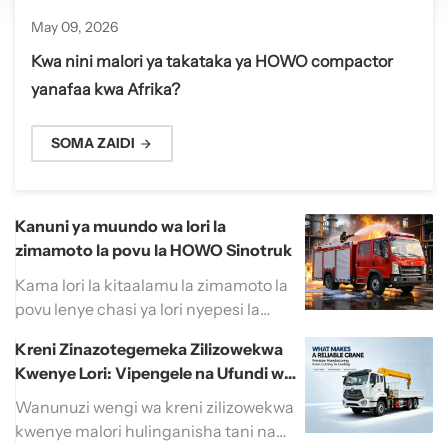
May 09, 2026
Kwa nini malori ya takataka ya HOWO compactor
yanafaa kwa Afrika?
SOMA ZAIDI
Kanuni ya muundo wa lori la
zimamoto la povu la HOWO Sinotruk
Kama lori la kitaalamu la zimamoto la
povu lenye chasi ya lori nyepesi la
Sinotruk, limekuwa kifaa kikuu cha
Kreni Zinazotegemeka Zilizowekwa
uokoaji wa dharura kwa ajili ya
Kwenye Lori: Vipengele na Ufundi wa
mapigano ya moto mijini, biashara za
Usahihi
viwanda na madini, viwanda vya
Wanunuzi wengi wa kreni zilizowekwa
petroli, na hali zingine, kutokana na
kwenye malori hulinganisha tani na