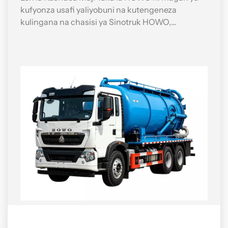
kufyonza usafi yaliyobuni na kutengeneza
kulingana na chasisi ya Sinotruk HOWO,
inayolingana na kifaa cha tanki la chuma chenye
nguvu ya duara, unene wa mwili wa 6mm na
kifuniko cha pembeni cha 8mm. Pia imewekwa na
pampu ya utupu iliyobinafsishwa, ambayo
inaweza kutumika kukusanya, kuhifadhi,
kusafirisha na kutoa maji taka ya kioevu, kama vile
maji machafu, tope, mafuta ghafi, septic, dimbwi
la maji taka, n.k. Pia inapatikana kwa kufyonza
vitu vikali, ikiwa ni pamoja na mawe madogo na
matofali, yenye kipenyo kisichozidi 8cm.Kama
mtengenezaji mtaalamu wa magari ya usafi, CS
TRUCKS hutoa huduma maalum Lori la kufyonza
maji taka la HOWO kama chombo muhimu kwa
maeneo ya mijini, kiwandani, jamii na jiji kufanya
usafi wa mazingira na kufyonza maji taka.
Maelezo kama yanavyoonyesha hapa