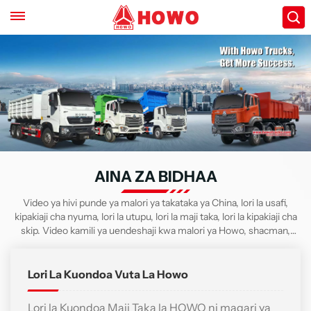
AINA ZA BIDHAA
Video ya hivi punde ya malori ya takataka ya China, lori la usafi,
kipakiaji cha nyuma, lori la utupu, lori la maji taka, lori la kipakiaji cha
skip. Video kamili ya uendeshaji kwa malori ya Howo, shacman,
Faw, beiben.
Lori La Kuondoa Vuta La Howo
Lori la Kuondoa Maji Taka la HOWO ni magari ya