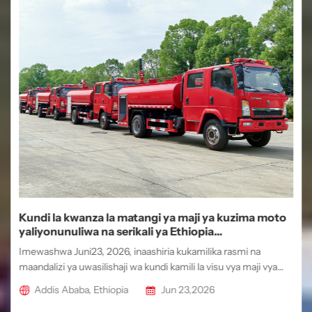
Kundi la kwanza la matangi ya maji ya kuzima moto
yaliyonunuliwa na serikali ya Ethiopia
yamekamilishwa.
Imewashwa Juni23, 2026, inaashiria kukamilika rasmi na
maandalizi ya uwasilishaji wa kundi kamili la visu vya maji vya
moto vya HOWO vinavyotengenezwa na Malori ya CS. Baada ya
Addis Ababa, Ethiopia
Jun 23,2026
ratiba ya uzalishaji iliyobinafsishwa ya siku 40 ya mzunguko